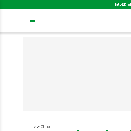
IstoÉ
Din
Início
>
Clima