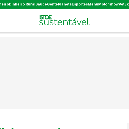
heiro
Dinheiro Rural
Saúde
Gente
Planeta
Esportes
Menu
Motorshow
Pet
Ex