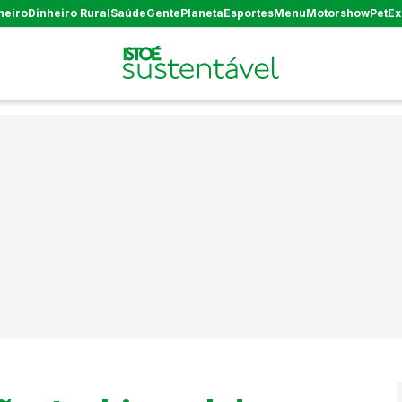
heiro
Dinheiro Rural
Saúde
Gente
Planeta
Esportes
Menu
Motorshow
Pet
Ex