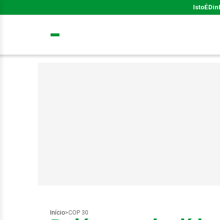
IstoÉ
Din
Início
>
COP 30