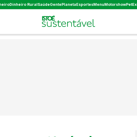
heiro
Dinheiro Rural
Saúde
Gente
Planeta
Esportes
Menu
Motorshow
Pet
Ex