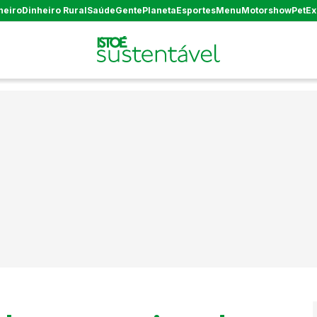
heiro
Dinheiro Rural
Saúde
Gente
Planeta
Esportes
Menu
Motorshow
Pet
Ex