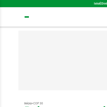
IstoÉ
Din
Início
>
COP 30