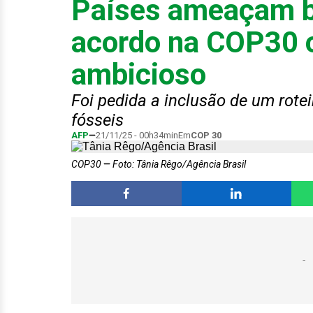
Países ameaçam bl
acordo na COP30 
ambicioso
Foi pedida a inclusão de um rote
fósseis
AFP
21/11/25 - 00h34min
Em
COP 30
COP30
Foto: Tânia Rêgo/Agência Brasil