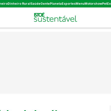
heiro
Dinheiro Rural
Saúde
Gente
Planeta
Esportes
Menu
Motorshow
Pet
Ex