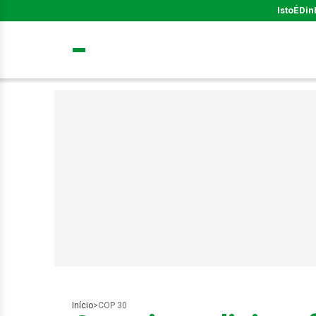
IstoÉ
Din
Início
>
COP 30