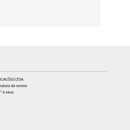
BLICACÕES LTDA
atura da revista
r” e seus