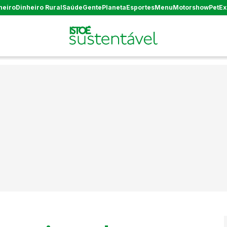
heiro
Dinheiro Rural
Saúde
Gente
Planeta
Esportes
Menu
Motorshow
Pet
Ex