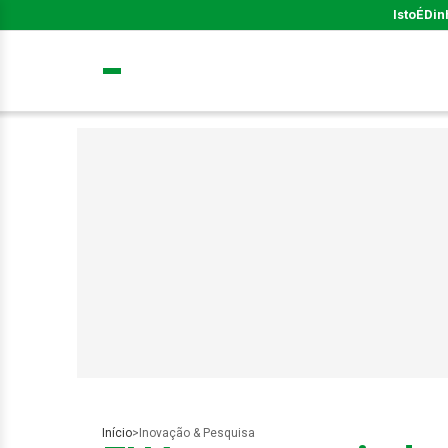
IstoÉ
Din
Início
>
Inovação & Pesquisa