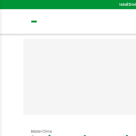
IstoÉ
Din
Início
>
Clima