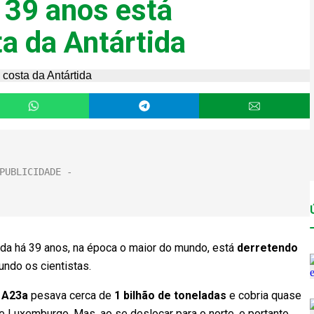
 39 anos está
a da Antártida
da há 39 anos, na época o maior do mundo, está
derretendo
undo os cientistas.
 A23a
pesava cerca de
1 bilhão de toneladas
e cobria quase
de Luxemburgo. Mas, ao se deslocar para o norte, e portanto