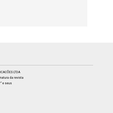
BLICACÕES LTDA
atura da revista
r” e seus