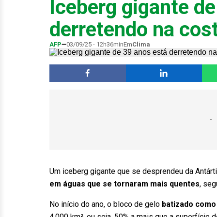
Iceberg gigante de
derretendo na cost
AFP
03/09/25 - 12h36min
Em
Clima
Um iceberg gigante que se desprendeu da Antárti
em águas que se tornaram mais quentes
, seg
No início do ano, o bloco de gelo
batizado como
4.000 km², ou seja, 50% a mais que a superfície 