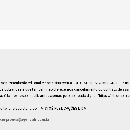
 e sem vinculação editorial e societária com a EDITORA TRES COMÉRCIO DE PU
mos cobranças e que também não oferecemos cancelamento do contrato de assin
ê-lo, nos responsabilizamos apenas pelo conteúdo digital “https://istoe.com.b
ditorial e societária com A ISTOÉ PUBLICAÇÕES LTDA.
e.imprensa@agenciafr.com.br