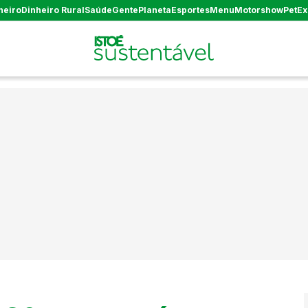
heiro
Dinheiro Rural
Saúde
Gente
Planeta
Esportes
Menu
Motorshow
Pet
Ex