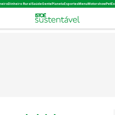
heiro
Dinheiro Rural
Saúde
Gente
Planeta
Esportes
Menu
Motorshow
Pet
Ex