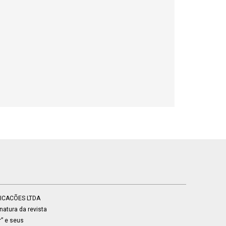
BLICACÕES LTDA
atura da revista
r” e seus