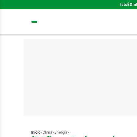
IstoÉ
Din
Início
>
Clima
>
Energia
>