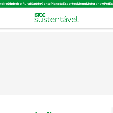
heiro
Dinheiro Rural
Saúde
Gente
Planeta
Esportes
Menu
Motorshow
Pet
Ex