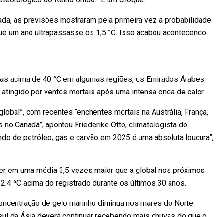
ada, as previsões mostraram pela primeira vez a probabilidade
e um ano ultrapassasse os 1,5 °C. Isso acabou acontecendo
ras acima de 40 °C em algumas regiões, os Emirados Árabes
atingido por ventos mortais após uma intensa onda de calor.
lobal”, com recentes “enchentes mortais na Austrália, França,
ais no Canadá”, apontou Friederike Otto, climatologista do
ndo de petróleo, gás e carvão em 2025 é uma absoluta loucura”,
r em uma média 3,5 vezes maior que a global nos próximos
 2,4 ºC acima do registrado durante os últimos 30 anos.
concentração de gelo marinho diminua nos mares do Norte
 sul da Ásia deverá continuar recebendo mais chuvas do que o