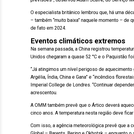
O especialista britânico lembrou que, há uma déc
– também “muito baixa” naquele momento – de qu
de fato em 2024.
Eventos climáticos extremos
Na semana passada, a China registrou temperatu
Unidos chegaram a quase 52 °C e o Paquistão foi 
“Já atingimos um nível perigoso de aquecimento g
Argélia, Índia, China e Gana” e “incêndios florest
Imperial College de Londres. “Continuar depende
acrescentou.
A OMM também prevê que o Ártico deverá aquece
cinco anos. A temperatura nesta região deve ficar
Com isso, a agência meteorológica prevê que a 
Global – Barents, Bering e Okhotsk – enquanto o