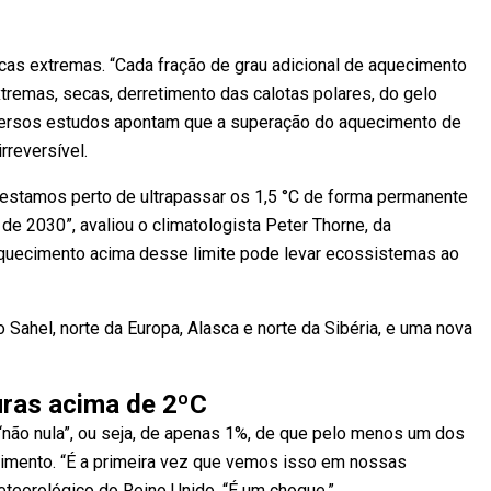
as extremas. “Cada fração de grau adicional de aquecimento
xtremas, secas, derretimento das calotas polares, do gelo
Diversos estudos apontam que a superação do aquecimento de
rreversível.
 estamos perto de ultrapassar os 1,5 °C de forma permanente
 de 2030”, avaliou o climatologista Peter Thorne, da
aquecimento acima desse limite pode levar ecossistemas ao
ahel, norte da Europa, Alasca e norte da Sibéria, e uma nova
uras acima de 2ºC
“não nula”, ou seja, de apenas 1%, de que pelo menos um dos
cimento. “É a primeira vez que vemos isso em nossas
teorológico do Reino Unido. “É um choque.”