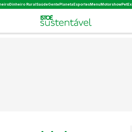
heiro
Dinheiro Rural
Saúde
Gente
Planeta
Esportes
Menu
Motorshow
Pet
Ex