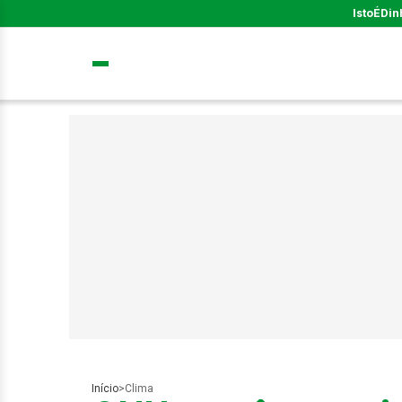
IstoÉ
Din
Início
>
Clima