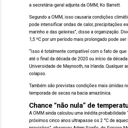
a secretária-geral adjunta da OMM, Ko Barrett.
Segundo a OMM, isso causaria condições climátic
pode intensificar ondas de calor, precipitações e
marinho e das geleiras”, disse a organização. 
1,5 ºC por um período mais prolongado pode ser i
“Isso é totalmente compatível com o fato de que
até o final da década de 2020 ou início da década
Universidade de Maynooth, na Irlanda. Qualquer 
colapso.
Também são previstas condições mais úmidas no S
temporada de secas na bacia amazônica.
Chance “não nula” de temperat
A OMM ainda calculou uma inédita probabilidade 
próximos cinco anos ultrapasse os 2 °C de aque
previsões”, observou Adam Scaife, do Serviço Me