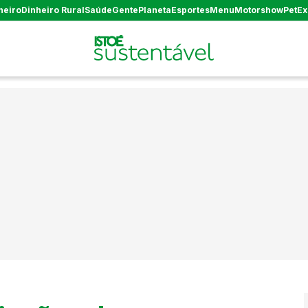
heiro
Dinheiro Rural
Saúde
Gente
Planeta
Esportes
Menu
Motorshow
Pet
Ex