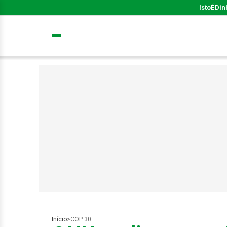
IstoÉ
Din
Início
>
COP 30