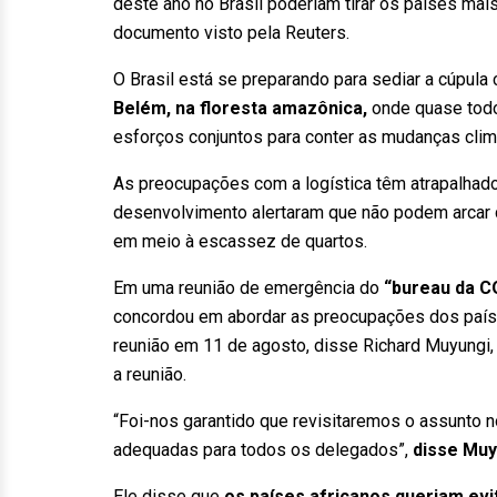
deste ano no Brasil poderiam tirar os países ma
documento visto pela Reuters.
O Brasil está se preparando para sediar a cúpula
Belém, na floresta amazônica,
onde quase todo
esforços conjuntos para conter as mudanças clim
As preocupações com a logística têm atrapalhad
desenvolvimento alertaram que não podem arca
em meio à escassez de quartos.
Em uma reunião de emergência do
“bureau da C
concordou em abordar as preocupações dos país
reunião em 11 de agosto, disse Richard Muyungi
a reunião.
“Foi-nos garantido que revisitaremos o assunto 
adequadas para todos os delegados”,
disse Muy
Ele disse que
os países africanos queriam evit