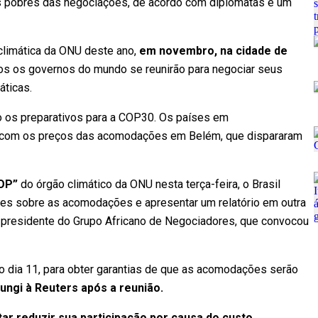
is pobres das negociações, de acordo com diplomatas e um
 climática da ONU deste ano,
em novembro, na cidade de
s os governos do mundo se reunirão para negociar seus
áticas.
o os preparativos para a COP30. Os países em
r com os preços das acomodações em Belém, que dispararam
OP”
do órgão climático da ONU nesta terça-feira, o Brasil
es sobre as acomodações e apresentar um relatório em outra
, presidente do Grupo Africano de Negociadores, que convocou
no dia 11, para obter garantias de que as acomodações serão
ungi à Reuters após a reunião.
ar reduzir sua participação por causa do custo.