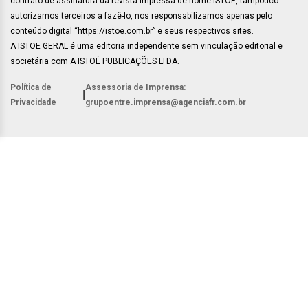
contrato de assinatura da revista impressa de nome ISTOÉ, tampouco
autorizamos terceiros a fazê-lo, nos responsabilizamos apenas pelo
conteúdo digital “https://istoe.com.br” e seus respectivos sites.
A ISTOE GERAL é uma editoria independente sem vinculação editorial e
societária com A ISTOÉ PUBLICAÇÕES LTDA.
Política de
Assessoria de Imprensa:
|
Privacidade
grupoentre.imprensa@agenciafr.com.br