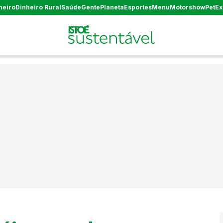
heiro
Dinheiro Rural
Saúde
Gente
Planeta
Esportes
Menu
Motorshow
Pet
Ex