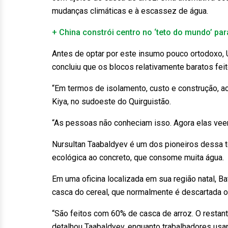
mudanças climáticas e à escassez de água.
+ China constrói centro no ‘teto do mundo’ p
Antes de optar por este insumo pouco ortodoxo, 
concluiu que os blocos relativamente baratos fei
“Em termos de isolamento, custo e construção, a
Kiya, no sudoeste do Quirguistão.
“As pessoas não conheciam isso. Agora elas veem,
Nursultan Taabaldyev é um dos pioneiros dessa te
ecológica ao concreto, que consome muita água.
Em uma oficina localizada em sua região natal, Ba
casca do cereal, que normalmente é descartada 
“São feitos com 60% de casca de arroz. O restant
detalhou Taabaldyev, enquanto trabalhadores usa