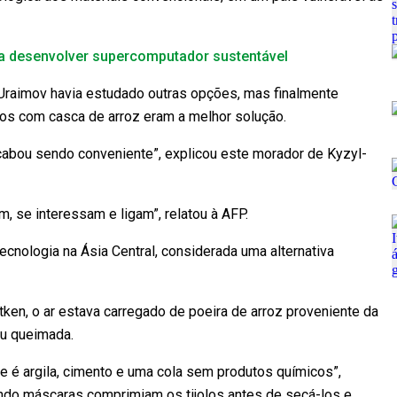
ara desenvolver supercomputador sustentável
Uraimov havia estudado outras opções, mas finalmente
tos com casca de arroz eram a melhor solução.
cabou sendo conveniente”, explicou este morador de Kyzyl-
 se interessam e ligam”, relatou à AFP.
cnologia na Ásia Central, considerada uma alternativa
tken, o ar estava carregado de poeira de arroz proveniente da
ou queimada.
e é argila, cimento e uma cola sem produtos químicos”,
ndo máscaras comprimiam os tijolos antes de secá-los e