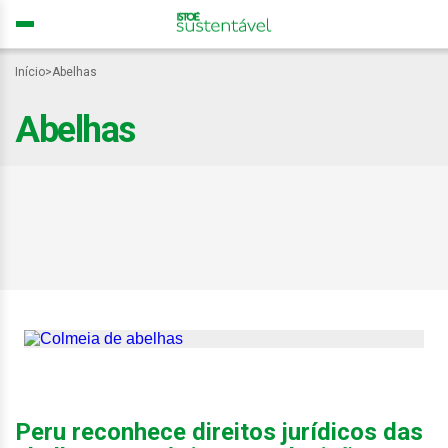
Início
>
Abelhas
Abelhas
Suplemento nutricional
pode salvar 40% das
abelhas em risco de
extinção; entenda
Peru reconhece direitos jurídicos das