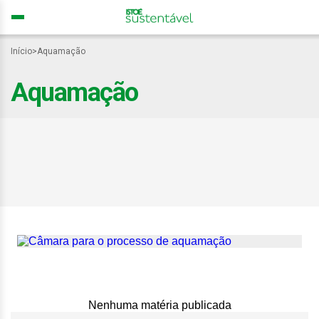
Início
>
Aquamação
Aquamação
Saiba como funciona a
aquamação, alternativa
ecológica à cremação
Nenhuma matéria publicada