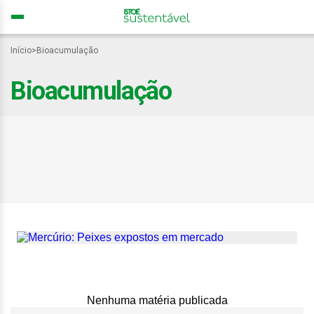
Início
>
Bioacumulação
Bioacumulação
Mercúrio nos oceanos
ameaça segurança
alimentar global, alertam
pesquisadores
Nenhuma matéria publicada