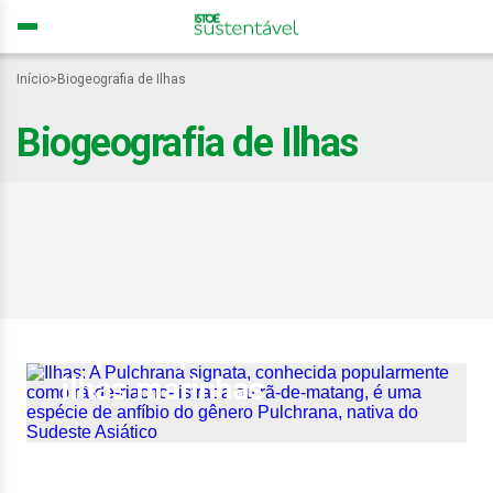
Início
>
Biogeografia de Ilhas
Biogeografia de Ilhas
Pesquisadores decifram
os mistérios da riqueza de
sapos e pererecas em
ilhas marinhas