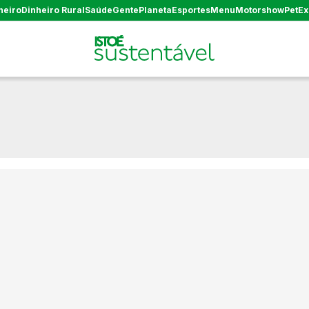
heiro
Dinheiro Rural
Saúde
Gente
Planeta
Esportes
Menu
Motorshow
Pet
Ex