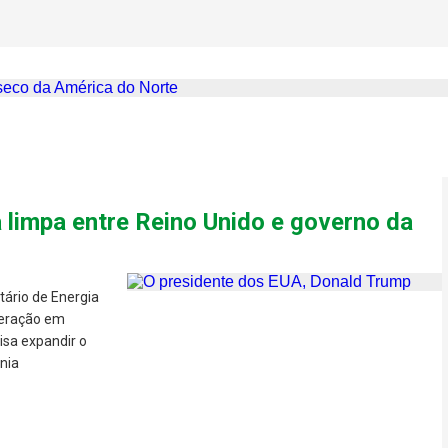
 transforma o Vale da Morte
do Norte
a limpa entre Reino Unido e governo da
ário de Energia
peração em
isa expandir o
nia