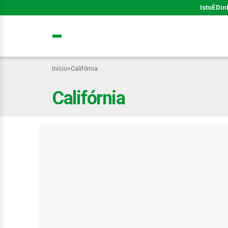
IstoÉ
Din
Início
>
Califórnia
Califórnia