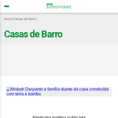
Início
>
Casas de Barro
Casas de Barro
Especialista constrói
residência sustentável
com bambu e terra por
apenas US$ 460
Nenhuma matéria publicada