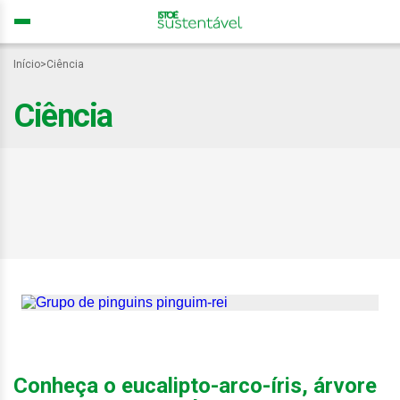
Início
>
Ciência
Ciência
Pinguins são atraídos por
plástico branco, que pode
levá-los à morte, revela
estudo
Conheça o eucalipto-arco-íris, árvore