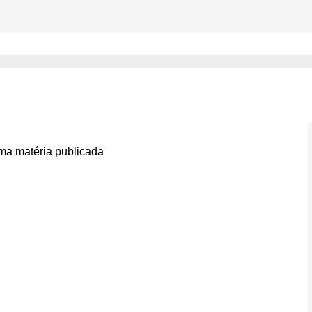
vetos de Lula ao ‘PL da Dev
0
a matéria publicada