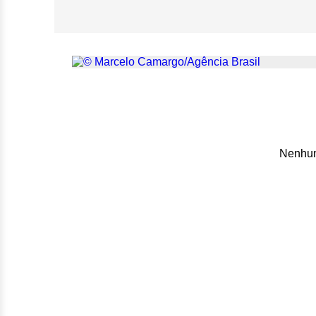
Congresso avalia 
dias após COP-3
Nenhum