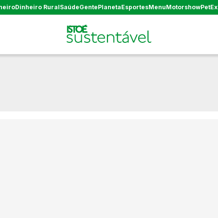
heiro
Dinheiro Rural
Saúde
Gente
Planeta
Esportes
Menu
Motorshow
Pet
Ex