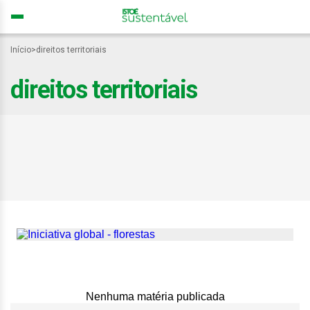
Início
>
direitos territoriais
direitos territoriais
Com apoio de 15 países,
Brasil propõe proteger
160 milhões de hectares
de florestas
Nenhuma matéria publicada