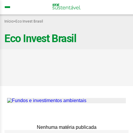
Início
>
Eco Invest Brasil
Eco Invest Brasil
Eco Invest Brasil mobiliza
R$ 75 bilhões e Tesouro
avalia novos leilões para
2026
Nenhuma matéria publicada