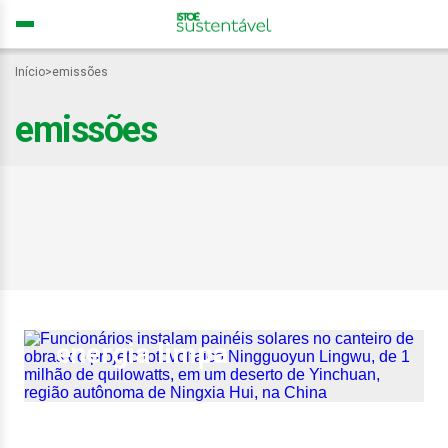
Início
>
emissões
emissões
O paradoxo da China:
maior poluidor do mundo
é também o líder em
energia limpa