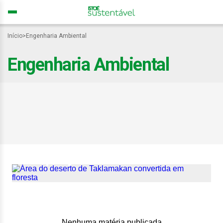
Início
>
Engenharia Ambiental
Engenharia Ambiental
Grande muralha verde:
veja como a China
transformou deserto em
‘esponja’ de carbono
Nenhuma matéria publicada