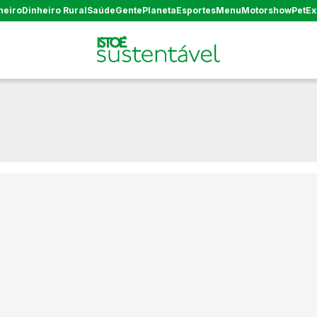
heiro
Dinheiro Rural
Saúde
Gente
Planeta
Esportes
Menu
Motorshow
Pet
Ex