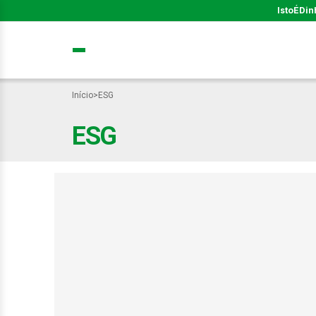
IstoÉ
Din
Início
>
ESG
ESG