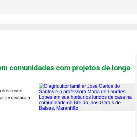
hing? Plataforma da USP pr
 mercado de carbono
 em comunidades com projetos de longa
m áreas com
uais e destaca a