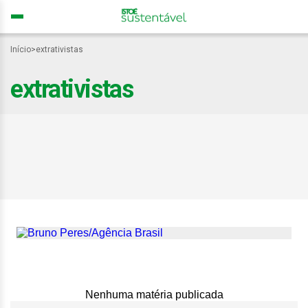
Início
>
extrativistas
extrativistas
Extrativistas marcham na
COP30 por
reconhecimento na
proteção florestal
Nenhuma matéria publicada