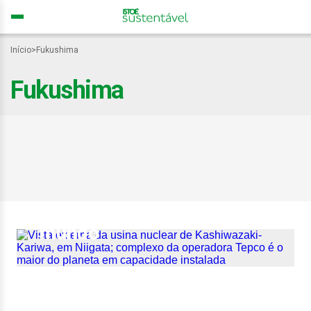
Início
>
Fukushima
Fukushima
15 anos após Fukushima,
Japão autoriza reativação
da maior usina nuclear do
mundo