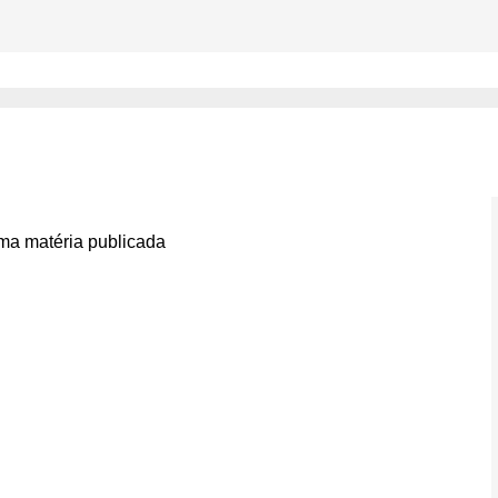
ram por atendimento médic
a matéria publicada