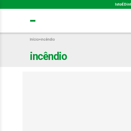
IstoÉ
Din
Início
>
incêndio
incêndio