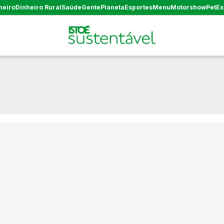
heiro
Dinheiro Rural
Saúde
Gente
Planeta
Esportes
Menu
Motorshow
Pet
Ex