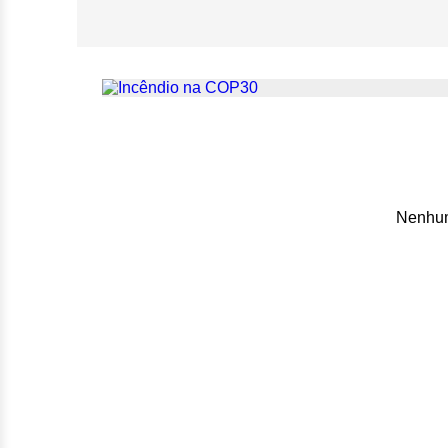
27 pessoas passa
na COP30
Nenhum