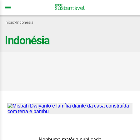
Início
>
Indonésia
Indonésia
Especialista constrói
residência sustentável
com bambu e terra por
apenas US$ 460
Nenhuma matéria publicada