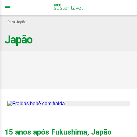
Início
>
Japão
Japão
Japão transforma fraldas
sujas em material de
construção e energia
15 anos após Fukushima, Japão