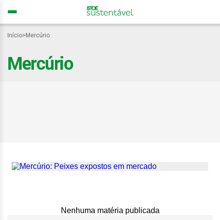
Início
>
Mercúrio
Mercúrio
Mercúrio nos oceanos
ameaça segurança
alimentar global, alertam
pesquisadores
Nenhuma matéria publicada