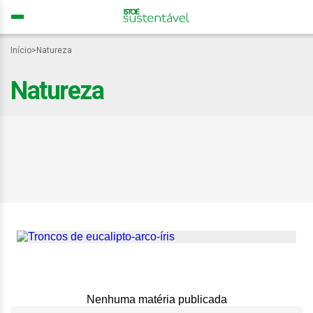
Início
>
Natureza
Natureza
Conheça o eucalipto-
arco-íris, árvore com
tronco naturalmente
multicolorido
Nenhuma matéria publicada