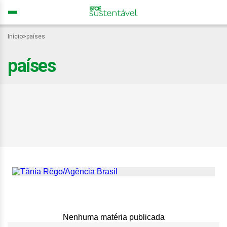
Início
>
países
países
Países ameaçam
bloquear projeto de
acordo na COP30
considerado pouco
ambicioso
Nenhuma matéria publicada