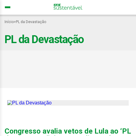
Início
>
PL da Devastação
PL da Devastação
‘PL da Devastação’:
sociedade civil vê
retrocesso grave em
queda de vetos
Congresso avalia vetos de Lula ao ‘PL