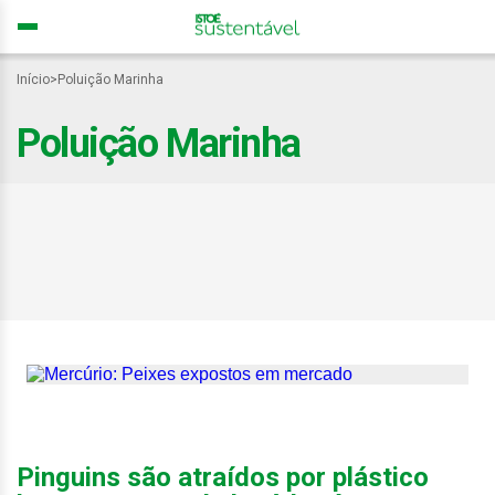
Início
>
Poluição Marinha
Poluição Marinha
Mercúrio nos oceanos
ameaça segurança
alimentar global, alertam
pesquisadores
Pinguins são atraídos por plástico