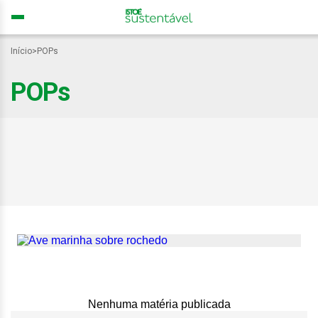
Início
>
POPs
POPs
Aves marinhas ingerem
poluentes proibidos há
décadas, revela estudo
Nenhuma matéria publicada