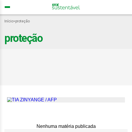
Início
>
proteção
proteção
Reunião mundial discute
proteção a tubarões e
venda de chifres de
rinocerontes
Nenhuma matéria publicada