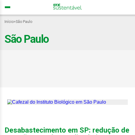
Início
>
São Paulo
São Paulo
São Paulo: conheça o
maior cafezal urbano do
mundo no coração da
capital
Desabastecimento em SP: redução de