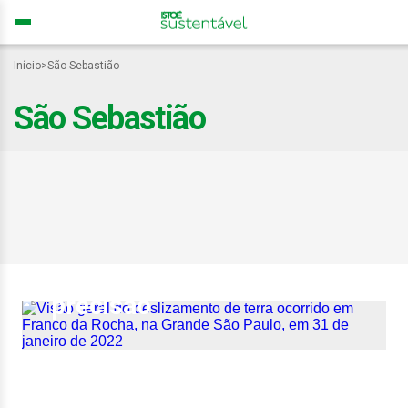
Início
>
São Sebastião
São Sebastião
Ciência contra tragédias:
método estatístico prevê
deslizamentos com alta
precisão