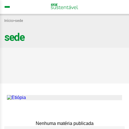
Início
>
sede
sede
Etiópia vai abrigar a
COP32 em 2027; sede da
COP31 ainda não foi
definida
Nenhuma matéria publicada