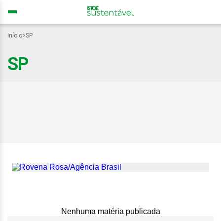
Início
>
SP
SP
Desabastecimento em SP:
redução de pressão na
rede penaliza bairros
periféricos
Nenhuma matéria publicada