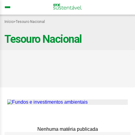
Início
>
Tesouro Nacional
Tesouro Nacional
Eco Invest Brasil mobiliza
R$ 75 bilhões e Tesouro
avalia novos leilões para
2026
Nenhuma matéria publicada