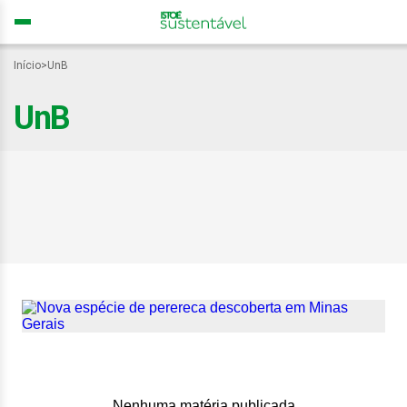
Início
>
UnB
UnB
Ololygon paracatu: nova
espécie de perereca é
descoberta em Minas
Gerais
Nenhuma matéria publicada